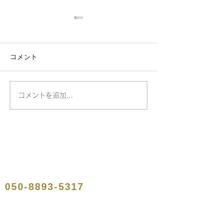
コメント
コメントを追加…
【2026/4/27メディア
【2026/4/1
掲載情報】大企業各社が
掲載情報】大企
購読する不動産業界紙
購読する不動産
「週刊不動産経営」に掲
「週刊不動産経
載されました。
載されました。
050-8893-5317