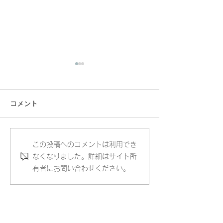
コメント
この投稿へのコメントは利用でき
【2026/4/15メディア
【2026/2/2
なくなりました。詳細はサイト所
掲載情報】大企業各社が
掲載情報】大企
有者にお問い合わせください。
購読する不動産業界紙
購読する不動産
「週刊不動産経営」に掲
「週刊不動産経
載されました。
載されました。