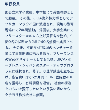
執行役員
国公立大学卒業後、中学校にて英語教師とし
て勤務。 その後、JICA海外協力隊としてア
フリカ・マラウイ国に派遣され、現地の教育
現場にて2年間活動。 帰国後、大手企業にて
フリースクールの立ち上げ責任者を務め、生
徒0名の状態から2年で40名規模へ成長させ
る。 その後、不動産×IT領域のベンチャー企
業にて事業開発に携わる傍ら、フリーランス
のWebデザイナーとしても活動。JICA×ボ
ーダレス・ジャパンのスタートアッププログ
ラムに採択され、修了。心理学講座を立ち上
げ、広告費0円で6か月間にLINE登録者400
名を獲得し、有料講座を運営。 社会の構造
そのものを変革したいという強い想いから、
タチヨリ株式会社に参画。